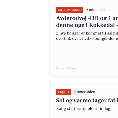
8 minutter siden
BOLIGMARKED
Avderødvej 43B og 1 an
denne uge i Kokkedal -
2 nye boliger er kommet til salg d
overblik over, hvilke boliger der 
Kilde: Boliga
8 timer siden
VEJRET
Sol og varme tager fat 
Kølig start, varm eftermiddag.