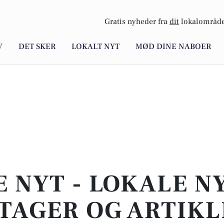
Gratis nyheder fra
dit
lokalområde
V
DET SKER
LOKALT NYT
MØD DINE NABOER
E NYT - LOKALE N
TAGER OG ARTIKL