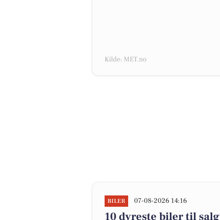
Kilde: MET.no
07-08-2026 14:16
BILER
10 dyreste biler til sa