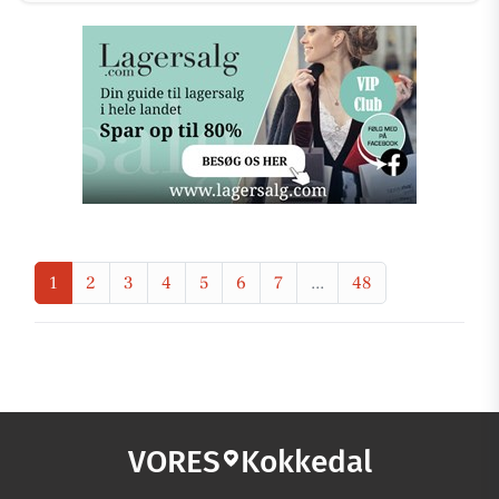
1
2
3
4
5
6
7
...
48
VORES
Kokkedal