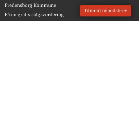
Fredensborg Kommune
Tilmeld nyhedsbrev
Få en gratis salgsvurdering
Sponsoreret indhold
BLIV OPDATERET
Få lokale nyheder GRATIS
Email
Tilmeld
Vores Digital © 2026
Kontakt VORES Digital
CVR: 41179082