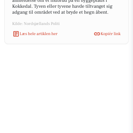
anmeldelse om et indbrud på en byggeplads i
Kokkedal. Tyven eller tyvene havde tiltvanget sig
adgang til området ved at bryde et hegn åbent.
Kilde: Nordsjællands Politi
Læs hele artiklen her
Kopiér link