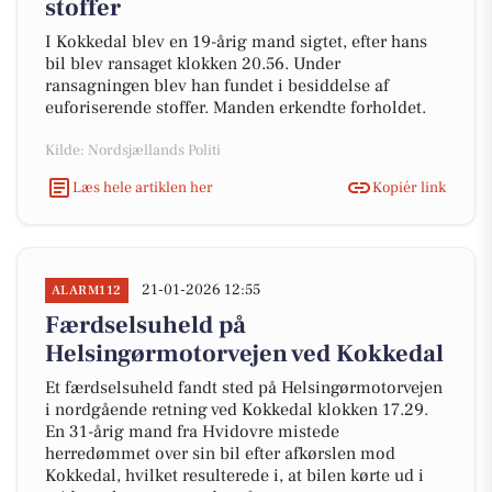
stoffer
I Kokkedal blev en 19-årig mand sigtet, efter hans
bil blev ransaget klokken 20.56. Under
ransagningen blev han fundet i besiddelse af
euforiserende stoffer. Manden erkendte forholdet.
Kilde: Nordsjællands Politi
Læs hele artiklen her
Kopiér link
21-01-2026 12:55
ALARM112
Færdselsuheld på
Helsingørmotorvejen ved Kokkedal
Et færdselsuheld fandt sted på Helsingørmotorvejen
i nordgående retning ved Kokkedal klokken 17.29.
En 31-årig mand fra Hvidovre mistede
herredømmet over sin bil efter afkørslen mod
Kokkedal, hvilket resulterede i, at bilen kørte ud i