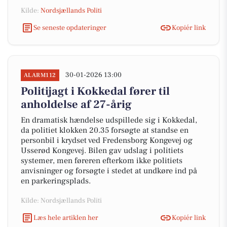
Kilde:
Nordsjællands Politi
Se seneste opdateringer
Kopiér link
30-01-2026 13:00
ALARM112
Politijagt i Kokkedal fører til
anholdelse af 27-årig
En dramatisk hændelse udspillede sig i Kokkedal,
da politiet klokken 20.35 forsøgte at standse en
personbil i krydset ved Fredensborg Kongevej og
Usserød Kongevej. Bilen gav udslag i politiets
systemer, men føreren efterkom ikke politiets
anvisninger og forsøgte i stedet at undkøre ind på
en parkeringsplads.
Kilde: Nordsjællands Politi
Læs hele artiklen her
Kopiér link