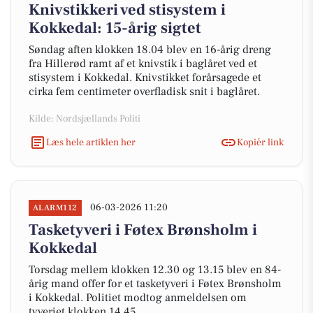
Knivstikkeri ved stisystem i
Kokkedal: 15-årig sigtet
Søndag aften klokken 18.04 blev en 16-årig dreng
fra Hillerød ramt af et knivstik i baglåret ved et
stisystem i Kokkedal. Knivstikket forårsagede et
cirka fem centimeter overfladisk snit i baglåret.
Kilde: Nordsjællands Politi
Læs hele artiklen her
Kopiér link
06-03-2026 11:20
ALARM112
Tasketyveri i Føtex Brønsholm i
Kokkedal
Torsdag mellem klokken 12.30 og 13.15 blev en 84-
årig mand offer for et tasketyveri i Føtex Brønsholm
i Kokkedal. Politiet modtog anmeldelsen om
tyveriet klokken 14.45.