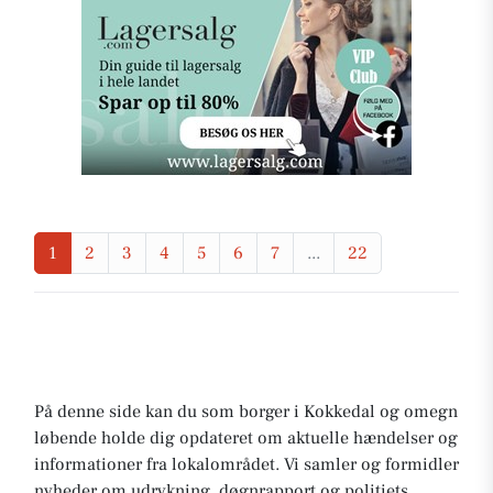
1
2
3
4
5
6
7
...
22
På denne side kan du som borger i Kokkedal og omegn
løbende holde dig opdateret om aktuelle hændelser og
informationer fra lokalområdet. Vi samler og formidler
nyheder om udrykning, døgnrapport og politiets