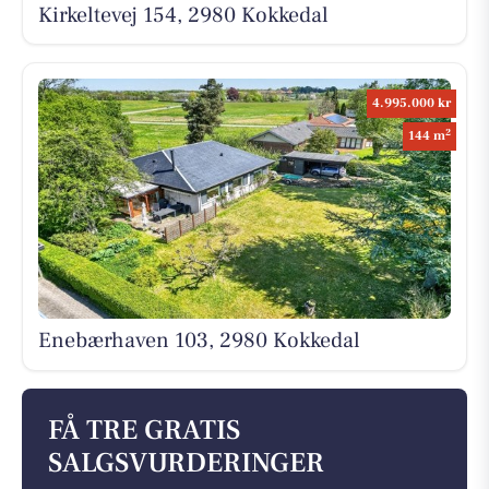
Kirkeltevej 154, 2980 Kokkedal
4.995.000 kr
2
144 m
Enebærhaven 103, 2980 Kokkedal
FÅ TRE GRATIS
SALGSVURDERINGER