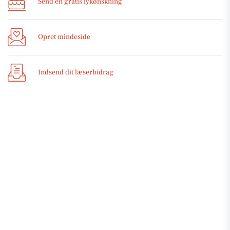
Send en gratis lykønskning
Opret mindeside
Indsend dit læserbidrag