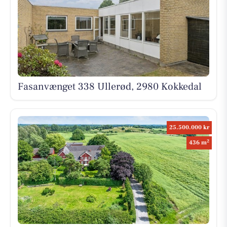
Fasanvænget 338 Ullerød, 2980 Kokkedal
25.500.000 kr
2
436 m