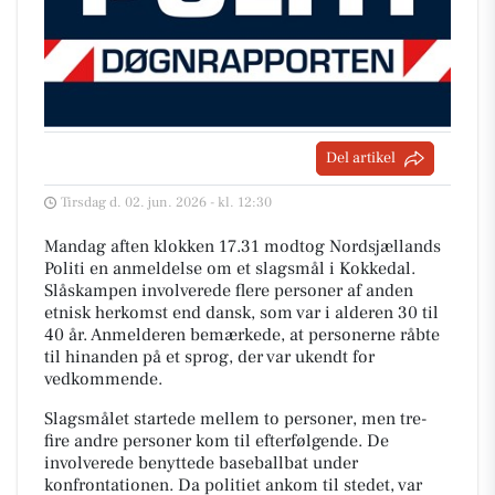
Del artikel
Tirsdag d. 02. jun. 2026 - kl. 12:30
Mandag aften klokken 17.31 modtog Nordsjællands
Politi en anmeldelse om et slagsmål i Kokkedal.
Slåskampen involverede flere personer af anden
etnisk herkomst end dansk, som var i alderen 30 til
40 år. Anmelderen bemærkede, at personerne råbte
til hinanden på et sprog, der var ukendt for
vedkommende.
Slagsmålet startede mellem to personer, men tre-
fire andre personer kom til efterfølgende. De
involverede benyttede baseballbat under
konfrontationen. Da politiet ankom til stedet, var