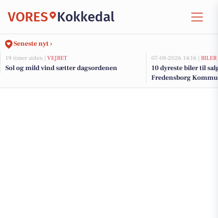
VORES
Kokkedal
Seneste nyt ›
19 timer siden |
VEJRET
07-08-2026 14:16 |
BILER
Sol og mild vind sætter dagsordenen
10 dyreste biler til sa
Fredensborg Kommu