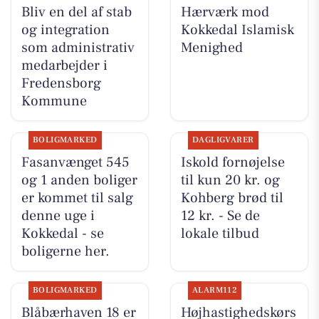
Bliv en del af stab
Hærværk mod
og integration
Kokkedal Islamisk
som administrativ
Menighed
medarbejder i
Fredensborg
Kommune
BOLIGMARKED
DAGLIGVARER
Fasanvænget 545
Iskold fornøjelse
og 1 anden boliger
til kun 20 kr. og
er kommet til salg
Kohberg brød til
denne uge i
12 kr. - Se de
Kokkedal - se
lokale tilbud
boligerne her.
BOLIGMARKED
ALARM112
Blåbærhaven 18 er
Højhastighedskørs