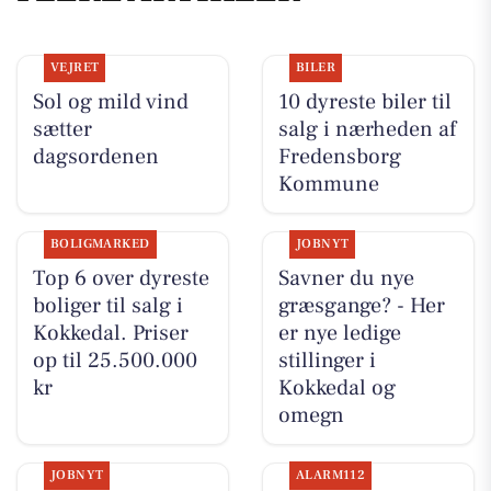
VEJRET
BILER
Sol og mild vind
10 dyreste biler til
sætter
salg i nærheden af
dagsordenen
Fredensborg
Kommune
BOLIGMARKED
JOBNYT
Top 6 over dyreste
Savner du nye
boliger til salg i
græsgange? - Her
Kokkedal. Priser
er nye ledige
op til 25.500.000
stillinger i
kr
Kokkedal og
omegn
JOBNYT
ALARM112