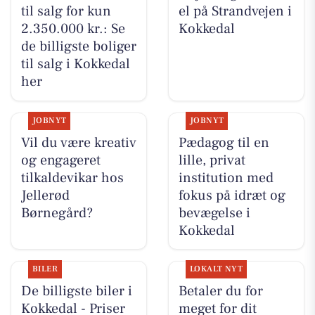
til salg for kun
el på Strandvejen i
2.350.000 kr.: Se
Kokkedal
de billigste boliger
til salg i Kokkedal
her
JOBNYT
JOBNYT
Vil du være kreativ
Pædagog til en
og engageret
lille, privat
tilkaldevikar hos
institution med
Jellerød
fokus på idræt og
Børnegård?
bevægelse i
Kokkedal
BILER
LOKALT NYT
De billigste biler i
Betaler du for
Kokkedal - Priser
meget for dit