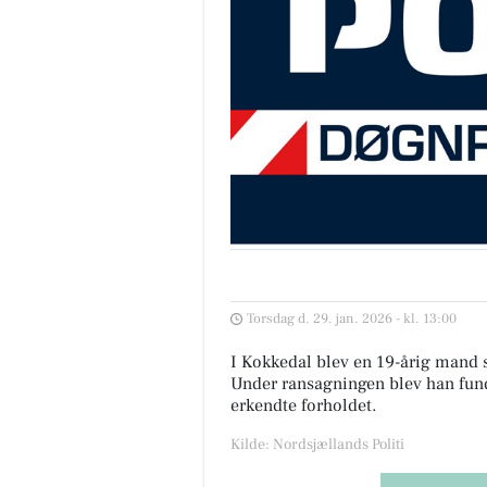
Torsdag d. 29. jan. 2026 - kl. 13:00
I Kokkedal blev en 19-årig mand si
Under ransagningen blev han fund
erkendte forholdet.
Kilde: Nordsjællands Politi