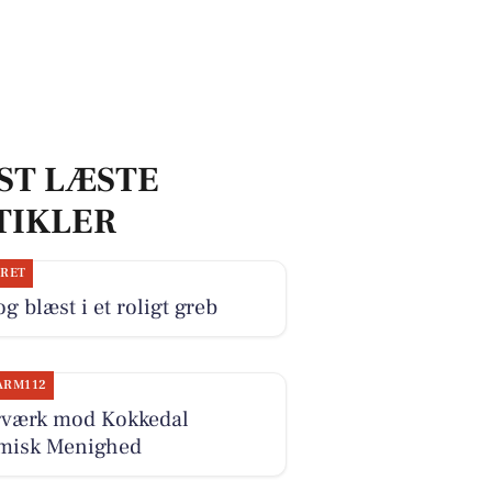
ST LÆSTE
TIKLER
JRET
og blæst i et roligt greb
ARM112
værk mod Kokkedal
amisk Menighed