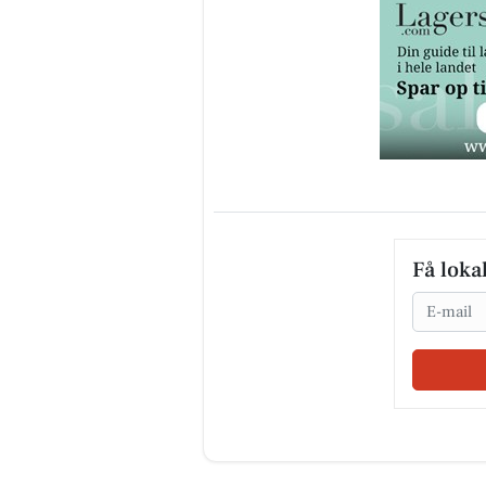
Få loka
Email