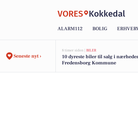
VORES
Kokkedal
ALARM112
BOLIG
ERHVER
8 timer siden |
BILER
Seneste nyt ›
10 dyreste biler til salg i nærhede
Fredensborg Kommune