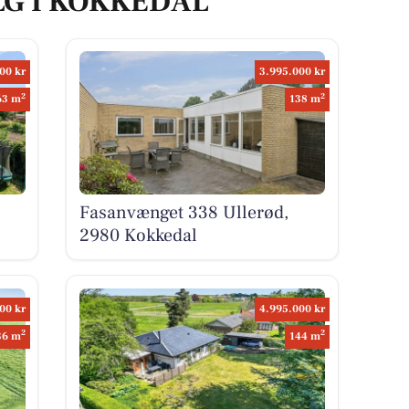
LG I KOKKEDAL
00 kr
3.995.000 kr
2
2
63 m
138 m
Fasanvænget 338 Ullerød,
2980 Kokkedal
00 kr
4.995.000 kr
2
2
36 m
144 m