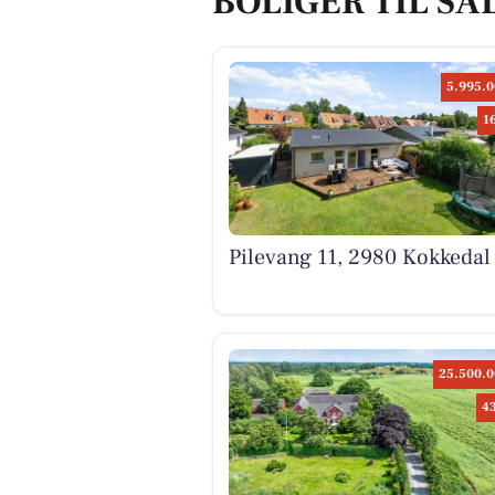
BOLIGER TIL SA
5.995.0
1
Pilevang 11, 2980 Kokkedal
25.500.0
4