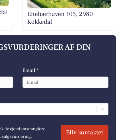
dal
Enebærhaven 103, 2980
Kokkedal
LGSVURDERINGER AF DIN
Email *
 lokale ejendomsmæglere,
Bliv kontaktet
r. salgsvurdering.