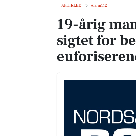
19-årig mand fra Kokkedal sigtet for be
ARTIKLER
Alarm112
19-årig man
sigtet for b
euforiseren