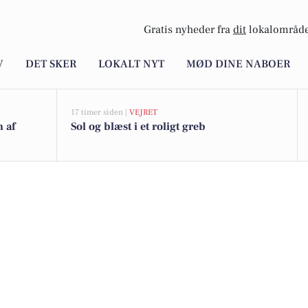
Gratis nyheder fra
dit
lokalområde
V
DET SKER
LOKALT NYT
MØD DINE NABOER
17 timer siden |
VEJRET
n af
Sol og blæst i et roligt greb