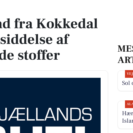
siddelse af euforiserende stoffer
d fra Kokkedal
esiddelse af
ME
de stoffer
AR
VE
Sol 
AL
Hær
Isl