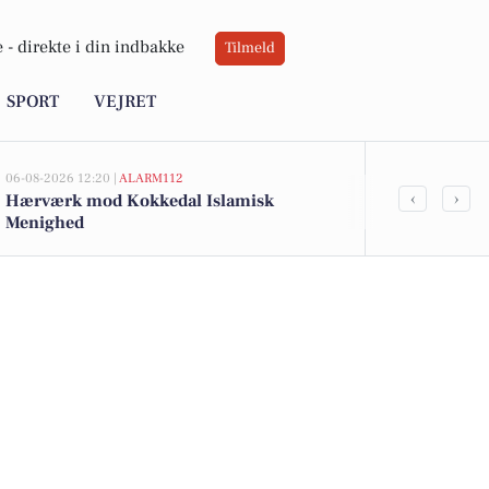
 -
direkte i din indbakke
Tilmeld
SPORT
VEJRET
06-08-2026 12:20 |
ALARM112
05-08-2026 13:02
‹
›
Hærværk mod Kokkedal Islamisk
Top 6 over dy
Menighed
Kokkedal. Pr