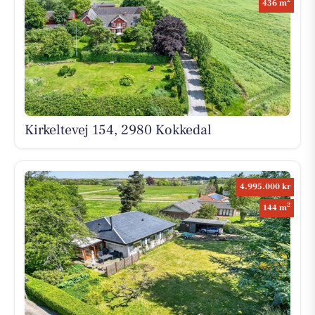
2
436 m
Kirkeltevej 154, 2980 Kokkedal
4.995.000 kr
2
144 m