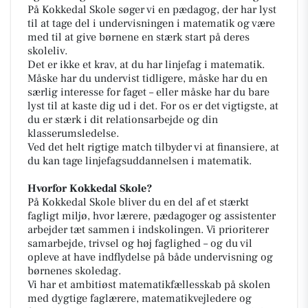
På Kokkedal Skole søger vi en pædagog, der har lyst
til at tage del i undervisningen i matematik og være
med til at give børnene en stærk start på deres
skoleliv.
Det er ikke et krav, at du har linjefag i matematik.
Måske har du undervist tidligere, måske har du en
særlig interesse for faget – eller måske har du bare
lyst til at kaste dig ud i det. For os er det vigtigste, at
du er stærk i dit relationsarbejde og din
klasserumsledelse.
Ved det helt rigtige match tilbyder vi at finansiere, at
du kan tage linjefagsuddannelsen i matematik.
Hvorfor Kokkedal Skole?
På Kokkedal Skole bliver du en del af et stærkt
fagligt miljø, hvor lærere, pædagoger og assistenter
arbejder tæt sammen i indskolingen. Vi prioriterer
samarbejde, trivsel og høj faglighed – og du vil
opleve at have indflydelse på både undervisning og
børnenes skoledag.
Vi har et ambitiøst matematikfællesskab på skolen
med dygtige faglærere, matematikvejledere og