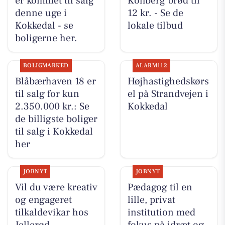
er kommet til salg
Kohberg brød til
denne uge i
12 kr. - Se de
Kokkedal - se
lokale tilbud
boligerne her.
BOLIGMARKED
ALARM112
Blåbærhaven 18 er
Højhastighedskørs
til salg for kun
el på Strandvejen i
2.350.000 kr.: Se
Kokkedal
de billigste boliger
til salg i Kokkedal
her
JOBNYT
JOBNYT
Vil du være kreativ
Pædagog til en
og engageret
lille, privat
tilkaldevikar hos
institution med