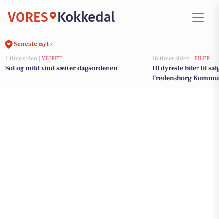
VORES
Kokkedal
Seneste nyt ›
1 time siden |
VEJRET
16 timer siden |
BILER
Sol og mild vind sætter dagsordenen
10 dyreste biler til sa
Fredensborg Kommu