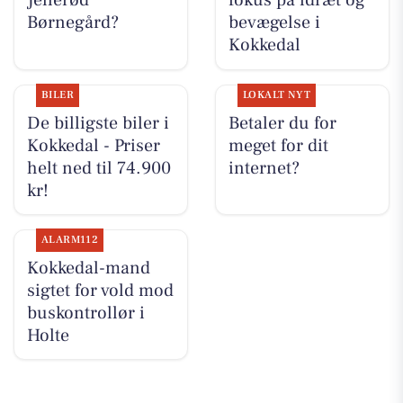
Jellerød
fokus på idræt og
Børnegård?
bevægelse i
Kokkedal
BILER
LOKALT NYT
De billigste biler i
Betaler du for
Kokkedal - Priser
meget for dit
helt ned til 74.900
internet?
kr!
ALARM112
Kokkedal-mand
sigtet for vold mod
buskontrollør i
Holte