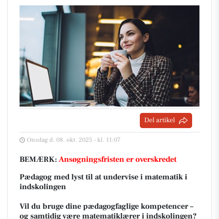
Del artikel
Onsdag d. 08. okt. 2025 - kl. 11:07
BEMÆRK:
Ansøgningsfristen er overskredet
Pædagog med lyst til at undervise i matematik i
indskolingen
Vil du bruge dine pædagogfaglige kompetencer –
og samtidig være matematiklærer i indskolingen?