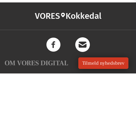
VORES
Kokkedal
OM VORES DIGITAL
Tilmeld nyhedsbrev
Om os
For annoncører
Vilkår og Privatlivspolitik
Kontakt VORES Digital
Administrer samtykke