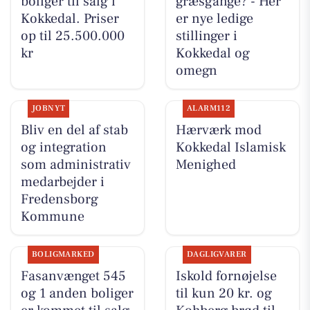
boliger til salg i
græsgange? - Her
Kokkedal. Priser
er nye ledige
op til 25.500.000
stillinger i
kr
Kokkedal og
omegn
JOBNYT
ALARM112
Bliv en del af stab
Hærværk mod
og integration
Kokkedal Islamisk
som administrativ
Menighed
medarbejder i
Fredensborg
Kommune
BOLIGMARKED
DAGLIGVARER
Fasanvænget 545
Iskold fornøjelse
og 1 anden boliger
til kun 20 kr. og