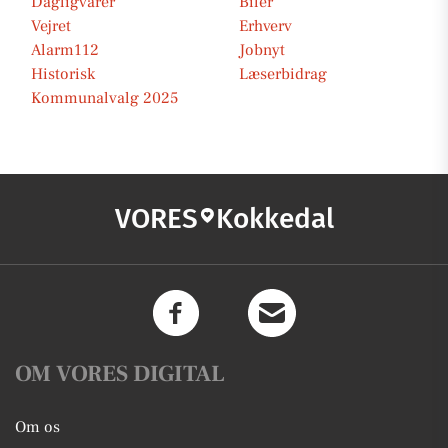
Dagligvarer
Biler
Vejret
Erhverv
Alarm112
Jobnyt
Historisk
Læserbidrag
Kommunalvalg 2025
VORES
Kokkedal
OM VORES DIGITAL
Om os