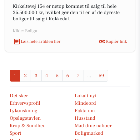
Kirkeltevej 154 er netop kommet til salg til hele
25.500.000 kr, hvilket gør den til en af de dyreste
boliger til salg i Kokkedal.
Kilde: Boliga
Læs hele artiklen her
Kopiér link
1
2
3
4
5
6
7
...
59
Det sker
Lokalt nyt
Erhvervsprofil
Mindeord
Lykønskning
Fakta om
Opslagstavlen
Husstand
Krop & Sundhed
Mød dine naboer
Sport
Boligmarked