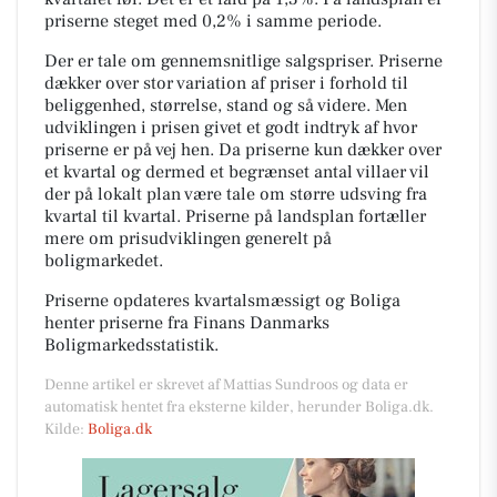
priserne steget med 0,2% i samme periode.
Der er tale om gennemsnitlige salgspriser. Priserne
dækker over stor variation af priser i forhold til
beliggenhed, størrelse, stand og så videre. Men
udviklingen i prisen givet et godt indtryk af hvor
priserne er på vej hen. Da priserne kun dækker over
et kvartal og dermed et begrænset antal villaer vil
der på lokalt plan være tale om større udsving fra
kvartal til kvartal. Priserne på landsplan fortæller
mere om prisudviklingen generelt på
boligmarkedet.
Priserne opdateres kvartalsmæssigt og Boliga
henter priserne fra Finans Danmarks
Boligmarkedsstatistik.
Denne artikel er skrevet af Mattias Sundroos og data er
automatisk hentet fra eksterne kilder, herunder Boliga.dk.
Kilde:
Boliga.dk