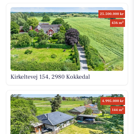
25.500.000 kr
2
436 m
Kirkeltevej 154, 2980 Kokkedal
4.995.000 kr
2
144 m