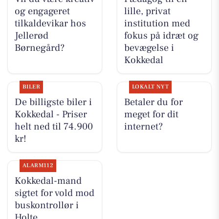
og engageret
lille, privat
tilkaldevikar hos
institution med
Jellerød
fokus på idræt og
Børnegård?
bevægelse i
Kokkedal
BILER
LOKALT NYT
De billigste biler i
Betaler du for
Kokkedal - Priser
meget for dit
helt ned til 74.900
internet?
kr!
ALARM112
Kokkedal-mand
sigtet for vold mod
buskontrollør i
Holte