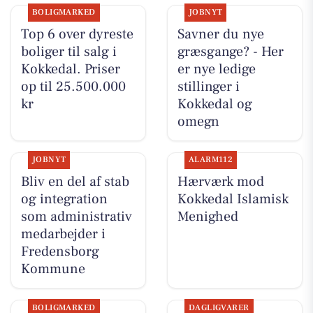
BOLIGMARKED
JOBNYT
Top 6 over dyreste
Savner du nye
boliger til salg i
græsgange? - Her
Kokkedal. Priser
er nye ledige
op til 25.500.000
stillinger i
kr
Kokkedal og
omegn
JOBNYT
ALARM112
Bliv en del af stab
Hærværk mod
og integration
Kokkedal Islamisk
som administrativ
Menighed
medarbejder i
Fredensborg
Kommune
BOLIGMARKED
DAGLIGVARER