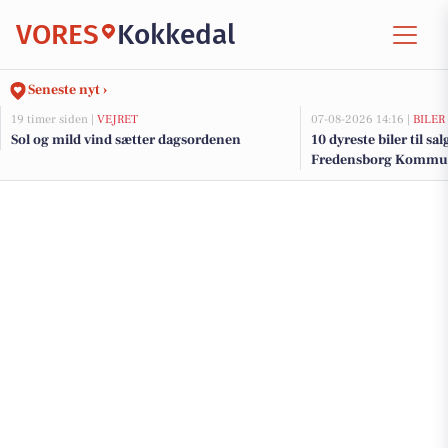
VORES
Kokkedal
Seneste nyt ›
19 timer siden |
VEJRET
07-08-2026 14:16 |
BILER
Sol og mild vind sætter dagsordenen
10 dyreste biler til sa
Fredensborg Kommu