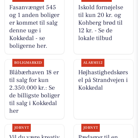
Fasanvænget 545
Iskold fornøjelse
og 1 anden boliger
til kun 20 kr. og
er kommet til salg
Kohberg brød til
denne uge i
12 kr. - Se de
Kokkedal - se
lokale tilbud
boligerne her.
BOLIGMARKED
ALARM112
Blåbærhaven 18 er
Højhastighedskørs
til salg for kun
el på Strandvejen i
2.350.000 kr.: Se
Kokkedal
de billigste boliger
til salg i Kokkedal
her
JOBNYT
JOBNYT
Vil du være kreativ
Pædagog til en