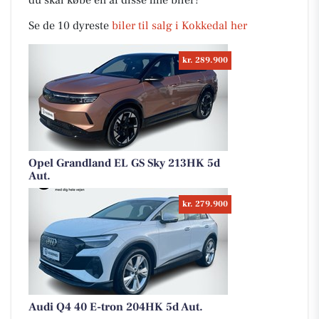
du skal købe en af disse fine biler?
Se de 10 dyreste
biler til salg i Kokkedal her
kr. 289.900
Opel Grandland EL GS Sky 213HK 5d
Aut.
kr. 279.900
Audi Q4 40 E-tron 204HK 5d Aut.