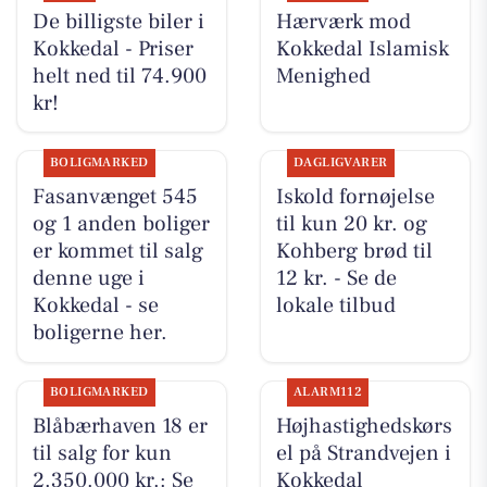
De billigste biler i
Hærværk mod
Kokkedal - Priser
Kokkedal Islamisk
helt ned til 74.900
Menighed
kr!
BOLIGMARKED
DAGLIGVARER
Fasanvænget 545
Iskold fornøjelse
og 1 anden boliger
til kun 20 kr. og
er kommet til salg
Kohberg brød til
denne uge i
12 kr. - Se de
Kokkedal - se
lokale tilbud
boligerne her.
BOLIGMARKED
ALARM112
Blåbærhaven 18 er
Højhastighedskørs
til salg for kun
el på Strandvejen i
2.350.000 kr.: Se
Kokkedal