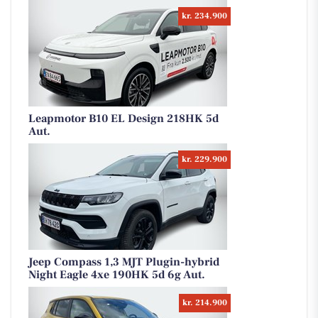
kr. 234.900
Leapmotor B10 EL Design 218HK 5d
Aut.
kr. 229.900
Jeep Compass 1,3 MJT Plugin-hybrid
Night Eagle 4xe 190HK 5d 6g Aut.
kr. 214.900