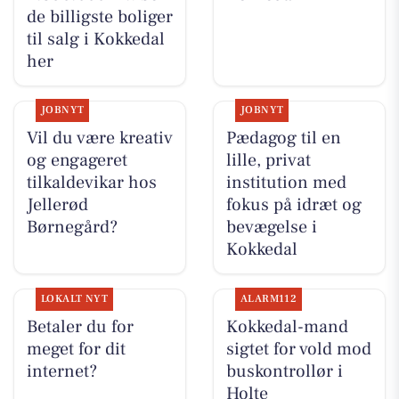
de billigste boliger
til salg i Kokkedal
her
JOBNYT
JOBNYT
Vil du være kreativ
Pædagog til en
og engageret
lille, privat
tilkaldevikar hos
institution med
Jellerød
fokus på idræt og
Børnegård?
bevægelse i
Kokkedal
LOKALT NYT
ALARM112
Betaler du for
Kokkedal-mand
meget for dit
sigtet for vold mod
internet?
buskontrollør i
Holte