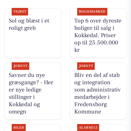
VEJRET
BOLIGMARKED
Sol og blæst i et
Top 6 over dyreste
roligt greb
boliger til salg i
Kokkedal. Priser
op til 25.500.000
kr
JOBNYT
JOBNYT
Savner du nye
Bliv en del af stab
græsgange? - Her
og integration
er nye ledige
som administrativ
stillinger i
medarbejder i
Kokkedal og
Fredensborg
omegn
Kommune
BILER
ALARM112