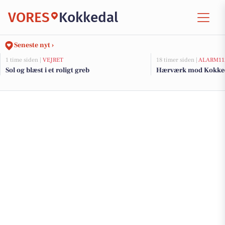
VORES
Kokkedal
Seneste nyt ›
1 time siden |
VEJRET
18 timer siden |
ALARM11
Sol og blæst i et roligt greb
Hærværk mod Kokked