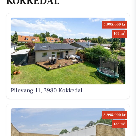
KOKKEDAL
5.995.000 kr
2
163 m
Pilevang 11, 2980 Kokkedal
3.995.000 kr
2
138 m